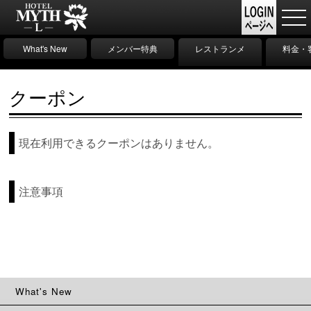
What's New
メンバー特典
レストランメ
料金・
ニュー
クーポン
現在利用できるクーポンはありません。
注意事項
What's New