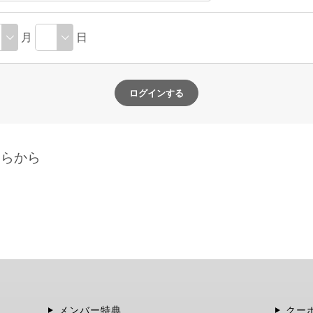
月
日
ちらから
メンバー特典
クー