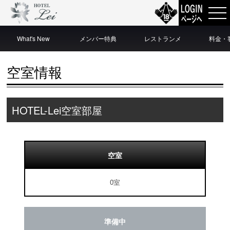
What's New
メンバー特典
レストランメ
料金・
ニュー
空室情報
HOTEL-Lei空室部屋
空室
0室
準備中