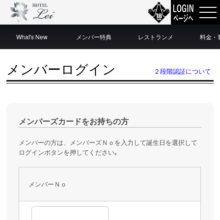
What's New
メンバー特典
レストランメ
料金・
ニュー
メンバーログイン
２段階認証について
メンバーズカードをお持ちの方
メンバーの方は、メンバーズＮｏを入力して誕生日を選択して
ログインボタンを押してください｡
メンバーＮｏ