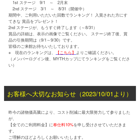
1st ステージ 9/1 ～ 2月末
2nd ステージ 3/1 ～ 8/31（開催中）
期間中、ご利用いただいた回数でランキング！ 入賞された方にす
てきな 賞品をプレゼント！
2nd ステージが、もうすぐ終了します（～8/31）
賞品の詳細は、表示の画像でご覧ください。 ステージ終了後、賞
品の引換期間は（9/1～9/30）です。
皆様のご来館お待ちいたしております。
※ 現在のランキングは、
【こちら】
よりご確認ください。
（メンバーログイン後、MYTHカップにてランキングをご覧くださ
い）
お客様へ大切なお知らせ（2023/10/01より）
昨今の諸物価高騰により、コスト削減に最大限努力して参りました
が、
【全てのご利用料金】に
奉仕料10%
を申し受けさせていただきま
す。
ご理解のほどよろしくお願いいたします。