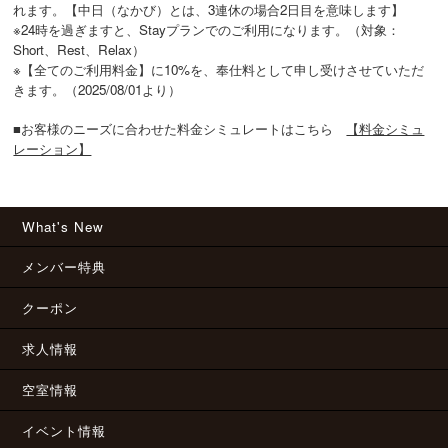
れます。【中日（なかび）とは、3連休の場合2日目を意味します】

※24時を過ぎますと、Stayプランでのご利用になります。（対象：
Short、Rest、Relax）

※【全てのご利用料金】に10%を、奉仕料として申し受けさせていただ
きます。（2025/08/01より）

■お客様のニーズに合わせた料金シミュレートはこちら　
【料金シミュ
レーション】
What's New
メンバー特典
クーポン
求人情報
空室情報
イベント情報