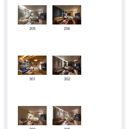
205
206
301
302