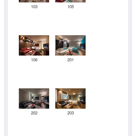
103
105
106
201
202
203