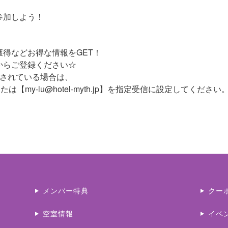
参加しよう！
得などお得な情報をGET！
からご登録ください☆
をされている場合は、
または【my-lu@hotel-myth.jp】を指定受信に設定してください
メンバー特典
クー
空室情報
イベ