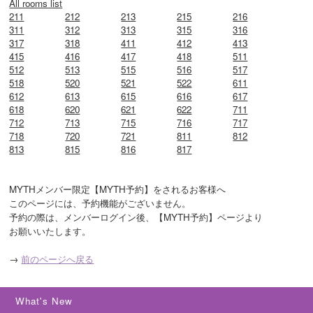
All rooms list
211
212
213
215
216
311
312
313
315
316
317
318
411
412
413
415
416
417
418
511
512
513
515
516
517
518
520
521
522
611
612
613
615
616
617
618
620
621
622
711
712
713
715
716
717
718
720
721
811
812
813
815
816
817
MYTHメンバー限定【MYTH予約】をされるお客様へ

このページには、予約機能がございません。

予約の際は、メンバーログイン後、【MYTH予約】ページより

お願いいたします。
→
前のページへ戻る
What's New