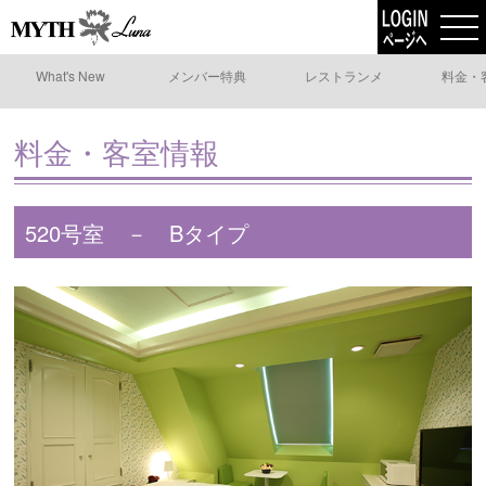
What's New
メンバー特典
レストランメ
料金・
ニュー
料金・客室情報
520号室 － Bタイプ