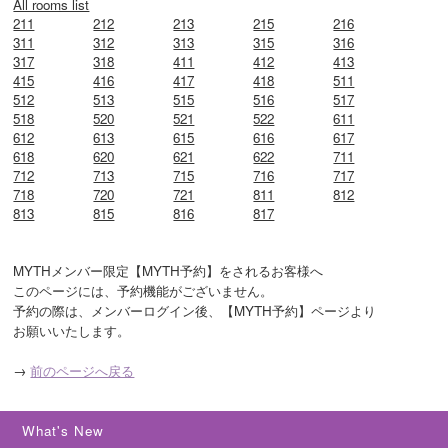
All rooms list
211
212
213
215
216
311
312
313
315
316
317
318
411
412
413
415
416
417
418
511
512
513
515
516
517
518
520
521
522
611
612
613
615
616
617
618
620
621
622
711
712
713
715
716
717
718
720
721
811
812
813
815
816
817
MYTHメンバー限定【MYTH予約】をされるお客様へ

このページには、予約機能がございません。

予約の際は、メンバーログイン後、【MYTH予約】ページより

お願いいたします。
→
前のページへ戻る
What's New