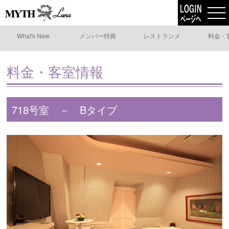
What's New
メンバー特典
レストランメ
料金・
ニュー
料金・客室情報
718号室 － Bタイプ