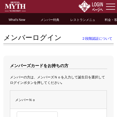
What's New
メンバー特典
レストランメニュ
料金・
ー
メンバーログイン
２段階認証について
メンバーズカードをお持ちの方
メンバーの方は、メンバーズＮｏを入力して誕生日を選択して
ログインボタンを押してください｡
メンバーＮｏ