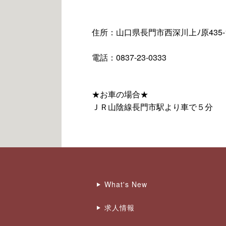
住所：山口県長門市西深川上ﾉ原435-
電話：0837-23-0333
★お車の場合★
ＪＲ山陰線長門市駅より車で５分
What's New
求人情報