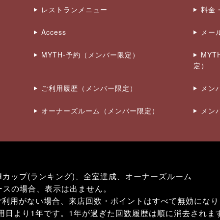
レストランメニュー
料金
Access
メー
MYTH-予約（メンバー限定）
MY
定）
ご利用履歴（メンバー限定）
メン
オーナーズルーム（メンバー限定）
メン
Hカップ(ランキング)、全室達成、オーナーズルーム
ースの場合、表示は出ません。
ご利用がない場合、来店回数・ポイントはすべて無効になり
用日より1年です。1年が過ぎた回数履歴は順に消去されま