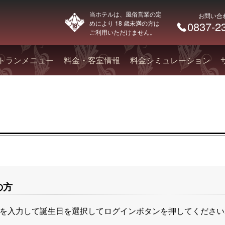
当ホテルは、風俗営業の定
お問い合
めにより 18 歳未満の方は
0837-2
ご利用いただけません。
トランメニュー
料金・客室情報
料金シミュレーション
の方
を入力して誕生日を選択してログインボタンを押してください