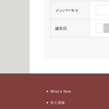
メンバーＮｏ
誕生日
What's New
求人情報