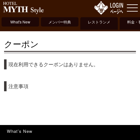
What's New
メンバー特典
レストランメ
料金・
ニュー
クーポン
現在利用できるクーポンはありません。
注意事項
What's New