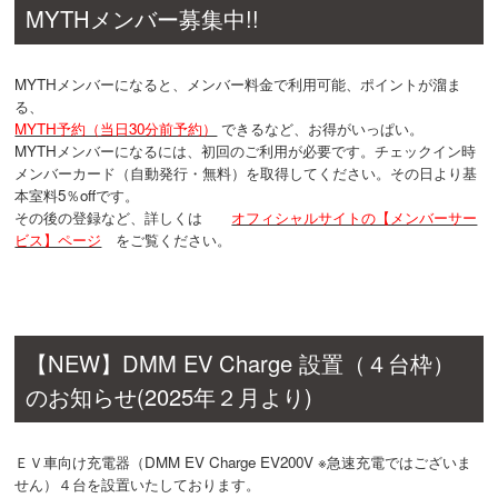
MYTHメンバー募集中!!
MYTHメンバーになると、メンバー料金で利用可能、ポイントが溜ま
る、
MYTH予約（当日30分前予約）
できるなど、お得がいっぱい。
MYTHメンバーになるには、初回のご利用が必要です。チェックイン時
メンバーカード（自動発行・無料）を取得してください。その日より基
本室料5％offです。
その後の登録など、詳しくは
オフィシャルサイトの【メンバーサー
ビス】ページ
をご覧ください。
【NEW】DMM EV Charge 設置（４台枠）
のお知らせ(2025年２月より)
ＥＶ車向け充電器（DMM EV Charge EV200V ※急速充電ではございま
せん）４台を設置いたしております。