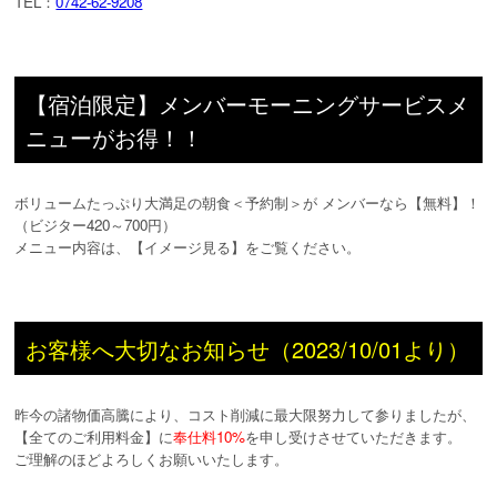
TEL：
0742-62-9208
【宿泊限定】メンバーモーニングサービスメ
ニューがお得！！
ボリュームたっぷり大満足の朝食＜予約制＞が メンバーなら【無料】！
（ビジター420～700円）
メニュー内容は、【イメージ見る】をご覧ください。
お客様へ大切なお知らせ（2023/10/01より）
昨今の諸物価高騰により、コスト削減に最大限努力して参りましたが、
【全てのご利用料金】に
奉仕料10%
を申し受けさせていただきます。
ご理解のほどよろしくお願いいたします。