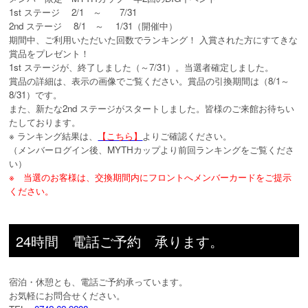
1st ステージ 2/1 ～ 7/31
2nd ステージ 8/1 ～ 1/31（開催中）
期間中、ご利用いただいた回数でランキング！ 入賞された方にすてきな
賞品をプレゼント！
1st ステージが、終了しました（～7/31）。当選者確定しました。
賞品の詳細は、表示の画像でご覧ください。賞品の引換期間は（8/1～
8/31）です。
また、新たな2nd ステージがスタートしました。皆様のご来館お待ちい
たしております。
※ ランキング結果は、
【こちら】
よりご確認ください。
（メンバーログイン後、MYTHカップより前回ランキングをご覧くださ
い）
※ 当選のお客様は、交換期間内にフロントへメンバーカードをご提示
ください。
24時間 電話ご予約 承ります。
宿泊・休憩とも、電話ご予約承っています。
お気軽にお問合せください。