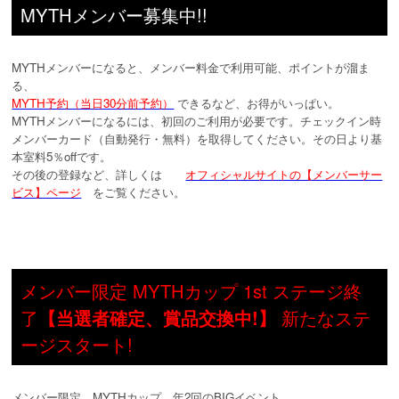
MYTHメンバー募集中!!
MYTHメンバーになると、メンバー料金で利用可能、ポイントが溜ま
る、
MYTH予約（当日30分前予約）
できるなど、お得がいっぱい。
MYTHメンバーになるには、初回のご利用が必要です。チェックイン時
メンバーカード（自動発行・無料）を取得してください。その日より基
本室料5％offです。
その後の登録など、詳しくは
オフィシャルサイトの【メンバーサー
ビス】ページ
をご覧ください。
メンバー限定 MYTHカップ 1st ステージ終
了
【当選者確定、賞品交換中!】
新たなステ
ージスタート!
メンバー限定 MYTHカップ 年2回のBIGイベント