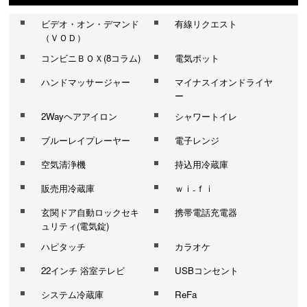
ビデオ・オン・デマンド
有線リクエスト
（ＶＯＤ）
コンビニＢＯＸ(8コラム)
電気ポット
ハンドマッサージャー
マイナスイオンドライヤ
ー
2Wayヘアアイロン
シャワートイレ
ブルーレイプレーヤー
電子レンジ
空気清浄機
持込用冷蔵庫
販売用冷蔵庫
ｗｉ₋ｆｉ
玄関ドア自動ロックセキ
携帯電話充電器
ュリティ(電気錠)
ハピタッチ
カラオケ
22インチ 浴室テレビ
USBコンセント
システム冷蔵庫
ReFa