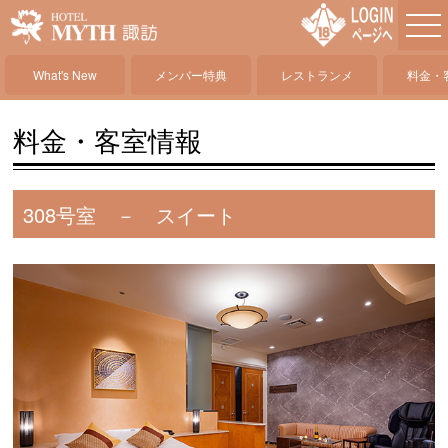
What's New
メンバー特典
レストランメ
料金・
ニュー
料金・客室情報
308号室 － スイート