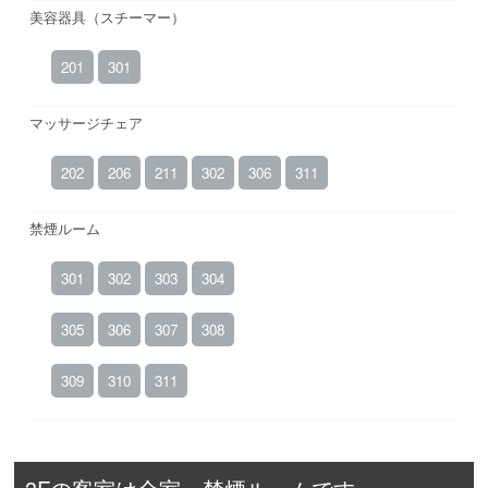
美容器具（スチーマー）
201
301
マッサージチェア
202
206
211
302
306
311
禁煙ルーム
301
302
303
304
305
306
307
308
309
310
311