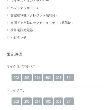
マイナスイオンドライヤー
ハンドマッサージャー
客室精算機（クレジット機能付）
玄関ドア自動ロックセキュリティ（電気錠）
携帯電話充電器
ハピタッチ
限定設備
マイクロバブルバス
202
203
211
302
303
311
ドライサウナ
202
203
211
302
303
311