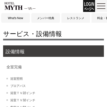
What's New
メンバー特典
レストランメ
料金・
ニュー
サービス・設備情報
設備情報
全室完備
浴室照明
ブロアバス
浴室ＴＶ22インチ
浴室ＴＶ32インチ