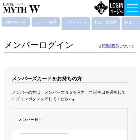
What's New
メンバー特典
レストランメ
料金・客室情
料金シミ
ニュー
報
ーショ
メンバーログイン
２段階認証について
メンバーズカードをお持ちの方
メンバーの方は、メンバーズＮｏを入力して誕生日を選択して
ログインボタンを押してください｡
メンバーＮｏ