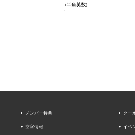
(半角英数)
メンバー特典
クー
空室情報
イベ