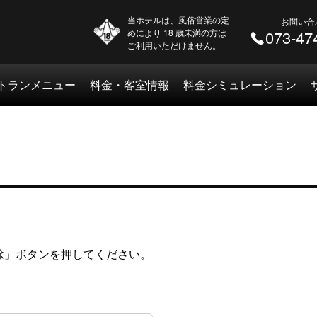
当ホテルは、風俗営業の定
お問い合
めにより 18 歳未満の方は
073-47
ご利用いただけません。
トランメニュー
料金・客室情報
料金シミュレーション
。
除」ボタンを押してください。