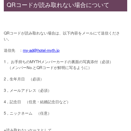
QRコードが読み取れない場合について
QRコードが読み取れない場合は、以下内容をメールにて送信くださ
い。
送信先 ：
my-ad@hotel-myth.jp
1， お手持ちのMYTHメンバーカードの裏面の写真添付（必須）
（メンバーNo.とQRコードが鮮明に写るように）
2，生年月日 （必須）
3，メールアドレス（必須）
4，記念日 （任意・結婚記念日など）
5，ニックネーム （任意）
※読み取れないケースとして