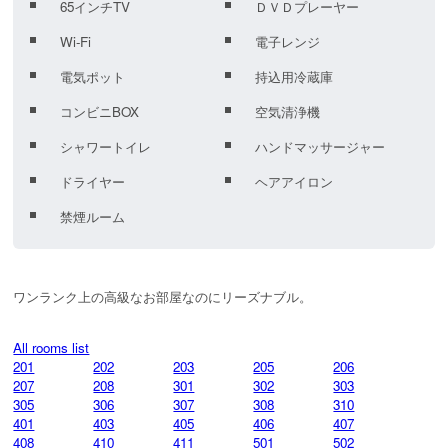
65インチTV
ＤＶＤプレーヤー
Wi-Fi
電子レンジ
電気ポット
持込用冷蔵庫
コンビニBOX
空気清浄機
シャワートイレ
ハンドマッサージャー
ドライヤー
ヘアアイロン
禁煙ルーム
All rooms list
201
202
203
205
206
207
208
301
302
303
305
306
307
308
310
401
403
405
406
407
408
410
411
501
502