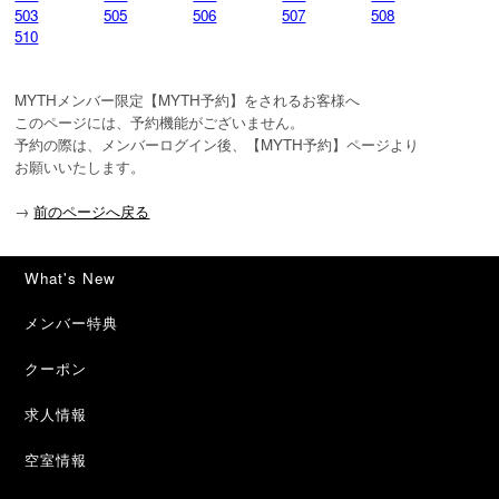
503
505
506
507
508
510
MYTHメンバー限定【MYTH予約】をされるお客様へ

このページには、予約機能がございません。

予約の際は、メンバーログイン後、【MYTH予約】ページより

お願いいたします。
→
前のページへ戻る
What's New
メンバー特典
クーポン
求人情報
空室情報