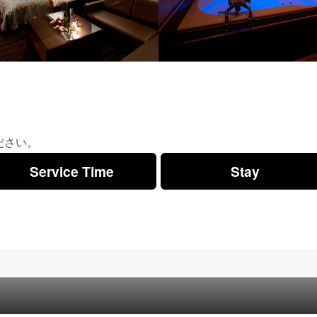
ださい。
Service Time
Stay