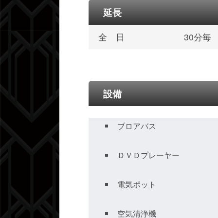
延長
全 日
30分毎
設備
ブロアバス
ＤＶＤプレーヤー
電気ポット
空気清浄機