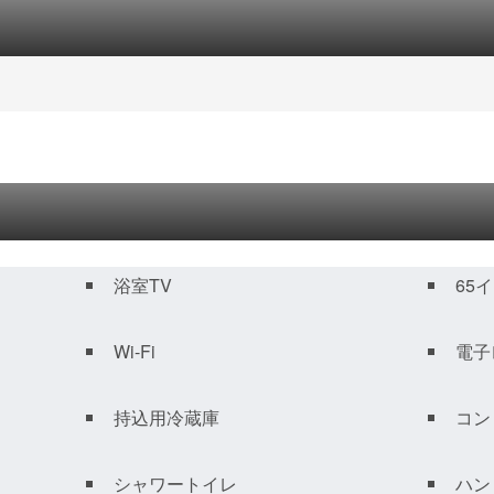
浴室TV
65
Wi-Fi
電子
持込用冷蔵庫
コン
シャワートイレ
ハン