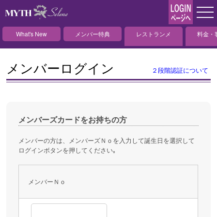
What's New
メンバー特典
レストランメ
料金・
ニュー
メンバーログイン
２段階認証について
メンバーズカードをお持ちの方
メンバーの方は、メンバーズＮｏを入力して誕生日を選択して
ログインボタンを押してください｡
メンバーＮｏ