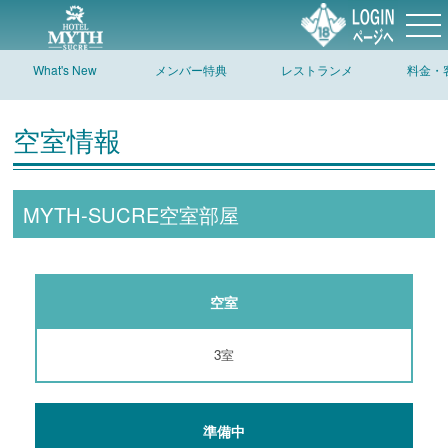
What's New
メンバー特典
レストランメ
料金・
ニュー
空室情報
MYTH-SUCRE空室部屋
空室
3室
準備中