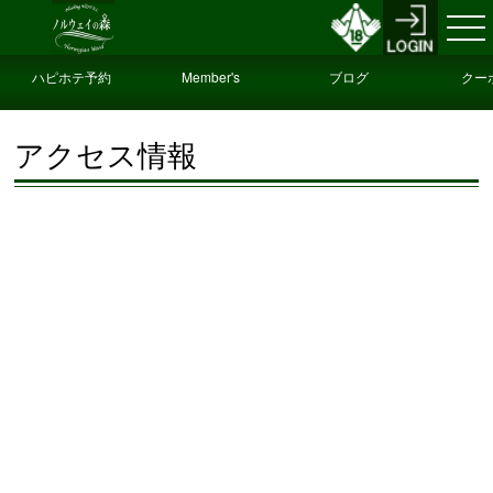
ハピホテ予約
Member's
ブログ
クー
Only
アクセス情報