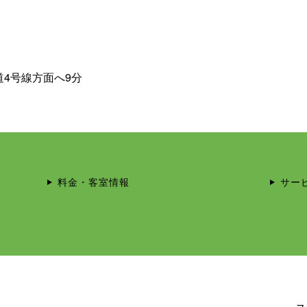
道4号線方面へ9分
料金・客室情報
サー