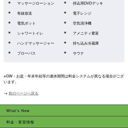
マッサージローション
持込用DVDデッキ
有線放送
電子レンジ
電気ポット
空気清浄機
シャワートイレ
アメニティ豊富
ハンドマッサージャー
持ち込み冷蔵庫
ブローバス
サウナ
※GW・お盆・年末年始等の連休期間は料金システムが異なる場合がござ
います。
→
前のページへ戻る
What's New
料金・客室情報