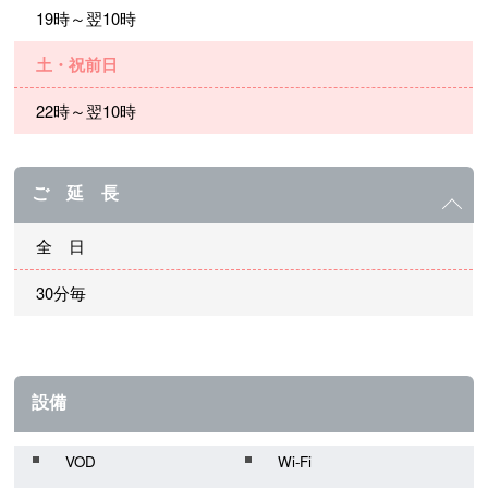
19時～翌10時
土・祝前日
22時～翌10時
ご 延 長
全 日
30分毎
設備
VOD
Wi-Fi