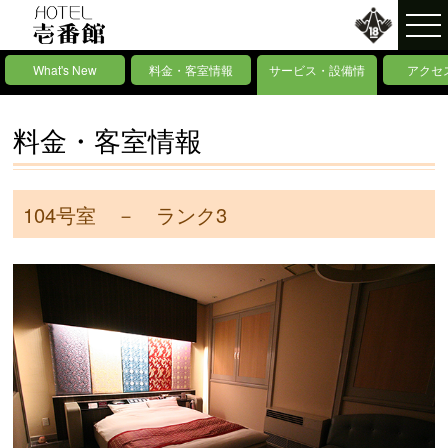
What's New
料金・客室情報
サービス・設備情
アクセ
報
料金・客室情報
104号室 － ランク3