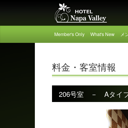
Member's Only
What's New
メ
料金・客室情報
206号室 － Aタイ