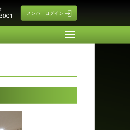
せ
-3001