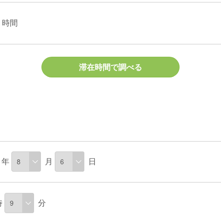
時間
滞在時間で調べる
年
月
日
時
分