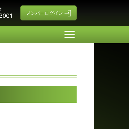
せ
-3001