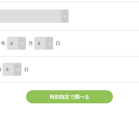
年
月
日
時
分
時刻指定で調べる