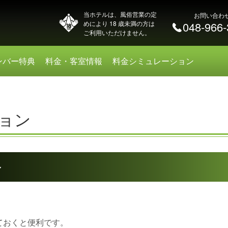
当ホテルは、風俗営業の定
お問い合わ
めにより 18 歳未満の方は
048-966
ご利用いただけません。
ンバー特典
料金・客室情報
料金シミュレーション
ョン
ン
ておくと便利です。