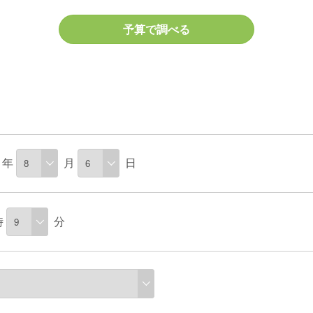
予算で調べる
年
月
日
時
分