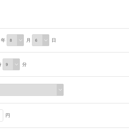
年
月
日
時
分
円