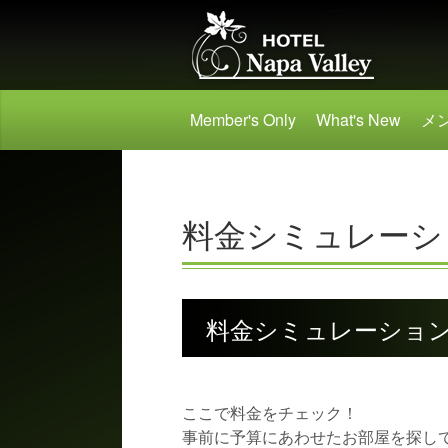
Member's Only
What's New
メ
料金シミュレーシ
料金シミュレーショ
ここで料金をチェック！
事前に予算にあわせたお部屋を探し