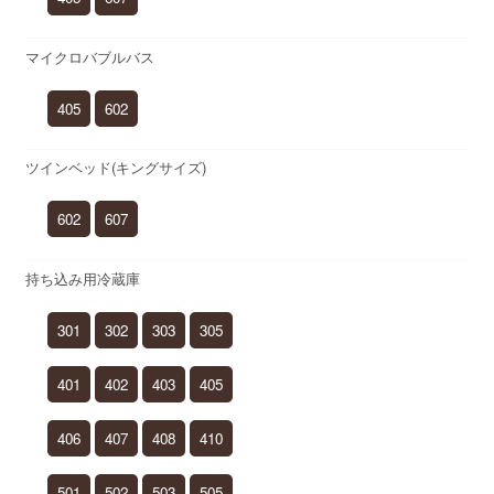
マイクロバブルバス
405
602
ツインベッド(キングサイズ)
602
607
持ち込み用冷蔵庫
301
302
303
305
401
402
403
405
406
407
408
410
501
502
503
505