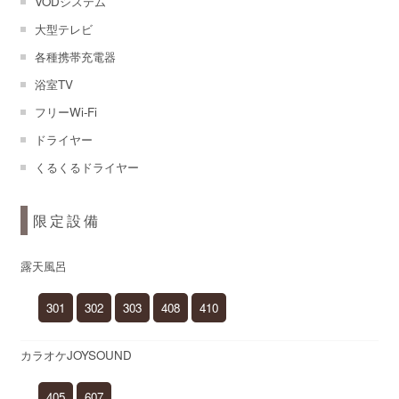
VODシステム
大型テレビ
各種携帯充電器
浴室TV
フリーWi-Fi
ドライヤー
くるくるドライヤー
限定設備
露天風呂
301
302
303
408
410
カラオケJOYSOUND
405
607