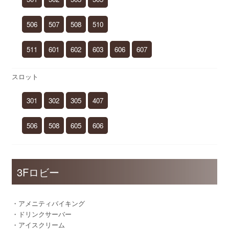
506
507
508
510
511
601
602
603
606
607
スロット
301
302
305
407
506
508
605
606
3Fロビー
・アメニティバイキング
・ドリンクサーバー
・アイスクリーム