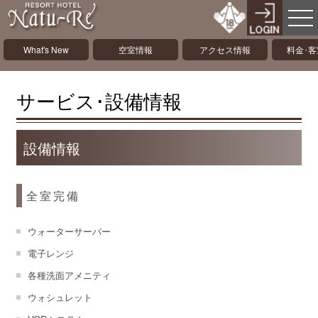
What's New
空室情報
アクセス情報
料金･
サービス･設備情報
設備情報
全室完備
ウォーターサーバー
電子レンジ
各種洗面アメニティ
ウォシュレット