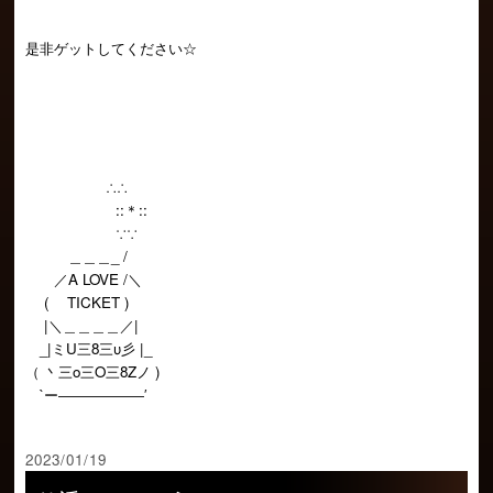
是非ゲットしてください☆
∴∴
::＊::
∵∵
＿＿＿_ /
／A LOVE /＼
( TICKET )
|＼＿＿＿＿／|
_|ミU三8三υ彡 |_
（ 丶三o三O三8Zノ )
`ー――――――′
2023/01/19