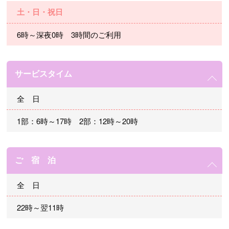
土・日・祝日
6時～深夜0時 3時間のご利用
サービスタイム
全 日
1部：6時～17時 2部：12時～20時
ご 宿 泊
全 日
22時～翌11時