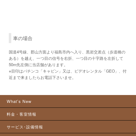
車の場合
国道4号線、郡山方面より福島市内へ入り、黒岩交差点（歩道橋の
ある）を越え、一つ目の信号を右折、一つ目の十字路を左折して
50m先左側に当店舗があります。
※目印はパチンコ「キャビン」又は、ビデオレンタル「GEO」、付
近まで来ましたらお電話下さいませ。
What's New
料金・客室情報
サービス･設備情報