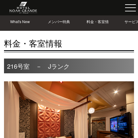
What's New
メンバー特典
料金・客室情
サービ
報
情
料金・客室情報
216号室 － Jランク