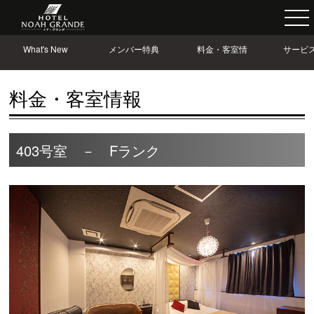
What's New
メンバー特典
料金・客室情
サービ
報
情
料金・客室情報
403号室 － Fランク