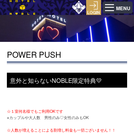
MENU
POWER PUSH
意外と知らないNOBLE限定特典💛
☆１室何名様でもご利用OKです
※カップルや大人数 男性のみ♡女性のみもOK
☆人数が増えることによる割増し料金も一切ございません！！