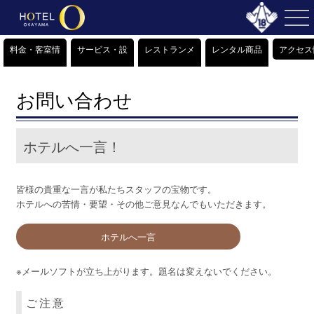
料金・客室情
サービス・設
レストランメ
レンタル商品
アクセス
報
備情報
ニュー
＆販売商品
お問い合わせ
ホテルへ一言！
皆様の貴重な一言が私たちスタッフの宝物です。
ホテルへの苦情・要望・その他ご意見なんでもいただきます。
ホテルへ一言
※メールソフトが立ち上がります。題名は変えないでください。
ご注意