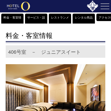
料金・客室情
サービス・設
レストランメ
レンタル商品
アクセス
報
備情報
ニュー
＆販売商品
料金・客室情報
406号室 － ジュニアスイート