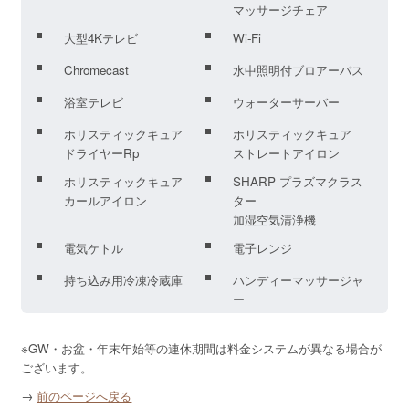
マッサージチェア
大型4Kテレビ
Wi-Fi
Chromecast
水中照明付ブロアーバス
浴室テレビ
ウォーターサーバー
ホリスティックキュア
ホリスティックキュア
ドライヤーRp
ストレートアイロン
ホリスティックキュア
SHARP プラズマクラス
カールアイロン
ター
加湿空気清浄機
電気ケトル
電子レンジ
持ち込み用冷凍冷蔵庫
ハンディーマッサージャ
ー
※GW・お盆・年末年始等の連休期間は料金システムが異なる場合が
ございます。
→
前のページへ戻る