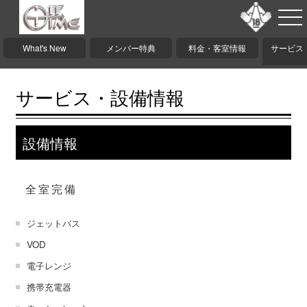
What's New
メンバー特典
料金・客室情報
サービス
サービス・設備情報
設備情報
全室完備
ジェットバス
VOD
電子レンジ
携帯充電器