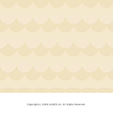
Copyright(c)
USEN-ALMEX inc,
All Rights Reserved.