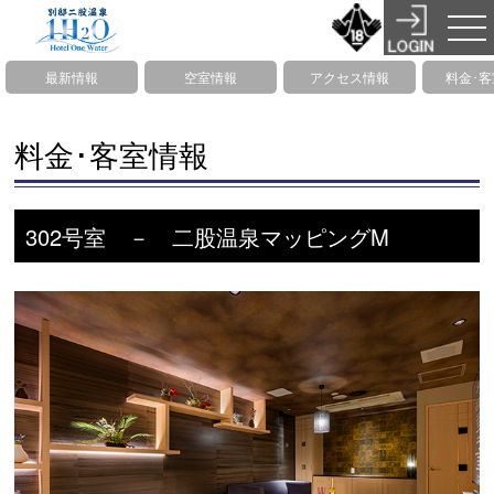
最新情報
空室情報
アクセス情報
料金･
料金･客室情報
302号室 － 二股温泉マッピングM