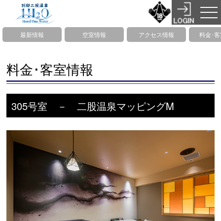
最新情報
空室情報
アクセス情報
料金･
料金･客室情報
305号室 － 二股温泉マッピングM