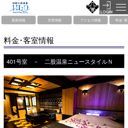
最新情報
空室情報
アクセス情報
料金･
料金･客室情報
401号室 － 二股温泉ニュースタイルＮ