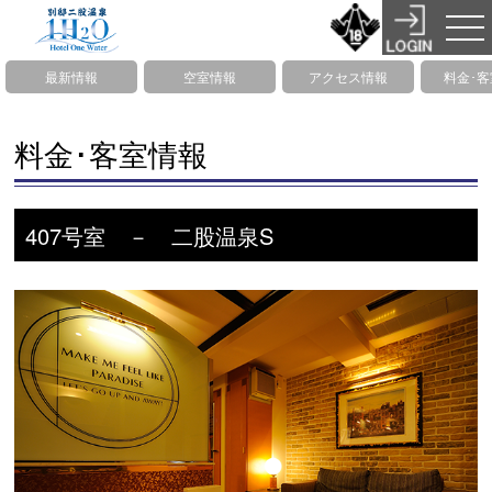
最新情報
空室情報
アクセス情報
料金･
料金･客室情報
407号室 － 二股温泉S