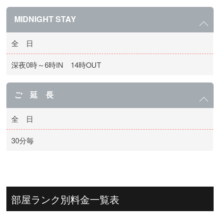
MIDNIGHT STAY
全 日
深夜0時～6時IN 14時OUT
ご 延 長
全 日
30分毎
部屋ランク別料金一覧表