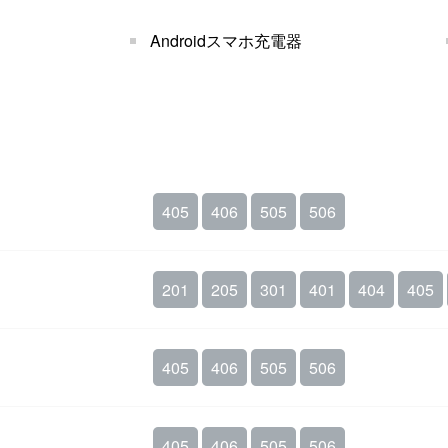
Androidスマホ充電器
405
406
505
506
201
205
301
401
404
405
405
406
505
506
405
406
505
506