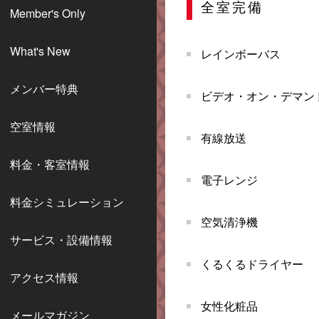
全室完備
Member's Only
What's New
レインボーバス
メンバー特典
ビデオ・オン・デマン
空室情報
有線放送
料金・客室情報	
電子レンジ
料金シミュレーション
空気清浄機
サービス・設備情報
くるくるドライヤー
アクセス情報
女性化粧品
メールマガジン