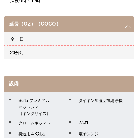
深夜0時～12時
延長（OZ）（COCO）
全 日
20分毎
設備
Serta プレミアム
ダイキン加湿空気清浄機
マットレス
（キングサイズ）
クロームキャスト
Wi-Fi
持込用４K対応
電子レンジ