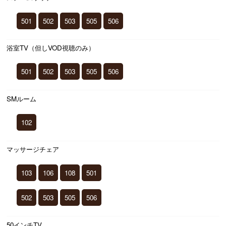
501
502
503
505
506
浴室TV（但しVOD視聴のみ）
501
502
503
505
506
SMルーム
102
マッサージチェア
103
106
108
501
502
503
505
506
50インチTV