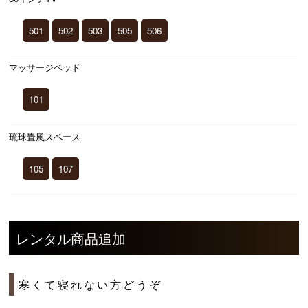
501
502
503
505
506
マッサージベッド
101
琉球畳風スペース
105
107
レンタル商品追加
寒くて寝れない方どうぞ