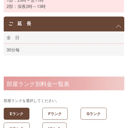
2部：深夜2時～13時
ご 延 長
全 日
30分毎
部屋ランク別料金一覧表
部屋ランクを選択してください。
Eランク
Fランク
Gランク