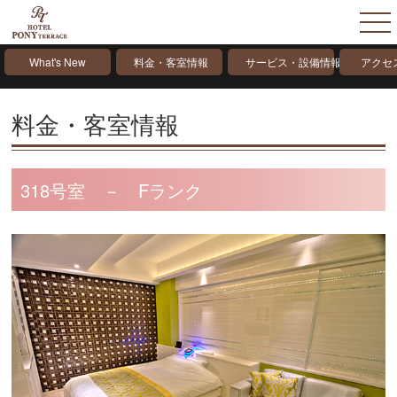
What's New
料金・客室情報
サービス・設備情報
アクセ
料金・客室情報
318号室 － Fランク