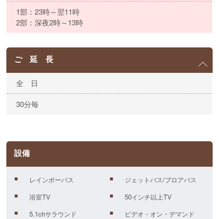
1部：23時～翌11時
2部：深夜2時～13時
ご 延 長
全 日
30分毎
設備
レインボーバス
ジェットバス/ブロアバス
浴室TV
50インチ以上TV
5.1chサラウンド
ビデオ・オン・デマンド