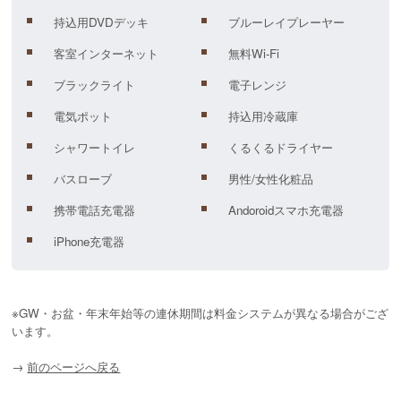
持込用DVDデッキ
ブルーレイプレーヤー
客室インターネット
無料Wi-Fi
ブラックライト
電子レンジ
電気ポット
持込用冷蔵庫
シャワートイレ
くるくるドライヤー
バスローブ
男性/女性化粧品
携帯電話充電器
Andoroidスマホ充電器
iPhone充電器
※GW・お盆・年末年始等の連休期間は料金システムが異なる場合がござ
います。
→
前のページへ戻る